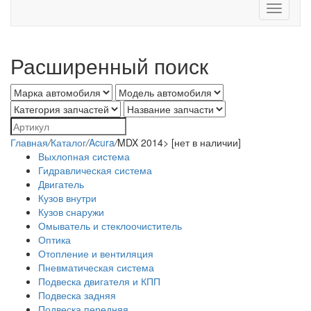
Toggle
navigati
Расширенный поиск
Главная
/
Каталог
/
Acura
/
MDX 2014> [нет в наличии]
Выхлопная система
Гидравлическая система
Двигатель
Кузов внутри
Кузов снаружи
Омыватель и стеклоочиститель
Оптика
Отопление и вентиляция
Пневматическая система
Подвеска двигателя и КПП
Подвеска задняя
Подвеска передняя