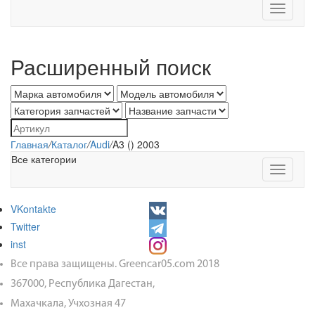
Toggle
navigati
Расширенный поиск
Главная
/
Каталог
/
Audi
/
A3 () 2003
Все категории
Toggle
navigati
VKontakte
Twitter
inst
Все права защищены. Greencar05.com 2018
367000, Республика Дагестан,
Махачкала, Учхозная 47