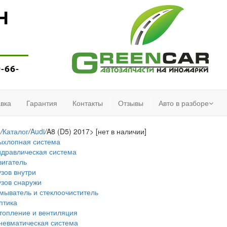
Н
9-66-
вка
Гарантия
Контакты
Отзывы
Авто в разборе
я
/
Каталог
/
Audi
/
A8 (D5) 2017> [нет в наличии]
ыхлопная система
идравлическая система
вигатель
узов внутри
узов снаружи
мыватель и стеклоочиститель
птика
топление и вентиляция
невматическая система