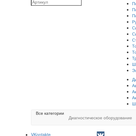
П
П
П
Р
С
С
С
Т
Т
Т
Ш
Э
Д
А
А
А
Ш
Все категории
Диагностическое оборудование
VKontakte