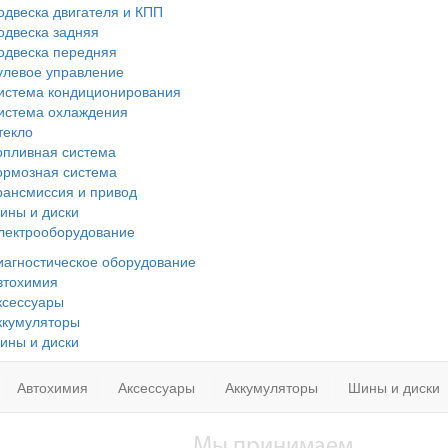
одвеска двигателя и КПП
одвеска задняя
одвеска передняя
улевое управление
истема кондиционирования
истема охлаждения
текло
опливная система
ормозная система
рансмиссия и привод
ины и диски
лектрооборудование
иагностическое оборудование
втохимия
ксессуары
ккумуляторы
ины и диски
Автохимия
Аксессуары
Аккумуляторы
Шины и диски
Мы принимаем