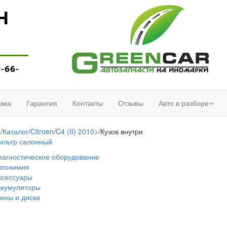
Н
9-66-
вка
Гарантия
Контакты
Отзывы
Авто в разборе
я
/
Каталог
/
Citroen
/
C4 (II) 2010>
/
Кузов внутри
ильтр салонный
иагностическое оборудование
втохимия
ксессуары
ккумуляторы
ины и диски