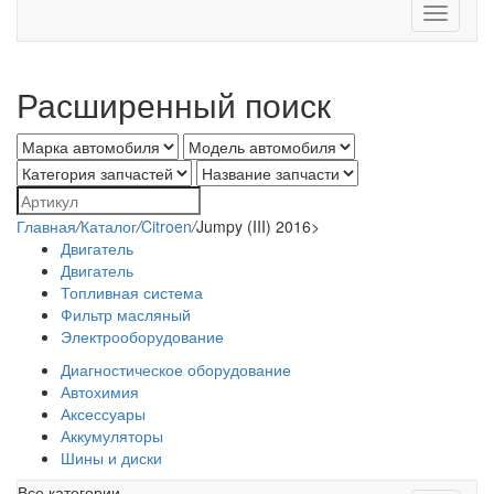
Toggle
navigati
Расширенный поиск
Главная
/
Каталог
/
Citroen
/
Jumpy (III) 2016>
Двигатель
Двигатель
Топливная система
Фильтр масляный
Электрооборудование
Диагностическое оборудование
Автохимия
Аксессуары
Аккумуляторы
Шины и диски
Все категории