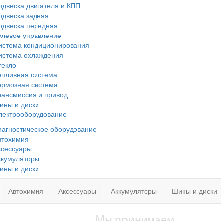
одвеска двигателя и КПП
одвеска задняя
одвеска передняя
улевое управление
истема кондиционирования
истема охлаждения
текло
опливная система
ормозная система
рансмиссия и привод
ины и диски
лектрооборудование
иагностическое оборудование
втохимия
ксессуары
ккумуляторы
ины и диски
Автохимия
Аксессуары
Аккумуляторы
Шины и диски
Мы принимаем