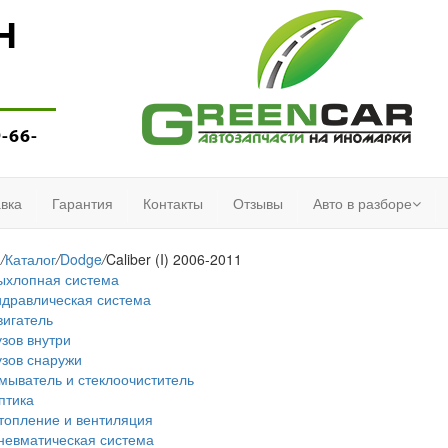
Н
9-66-
вка
Гарантия
Контакты
Отзывы
Авто в разборе
я
/
Каталог
/
Dodge
/
Caliber (I) 2006-2011
ыхлопная система
идравлическая система
вигатель
узов внутри
узов снаружи
мыватель и стеклоочиститель
птика
топление и вентиляция
невматическая система