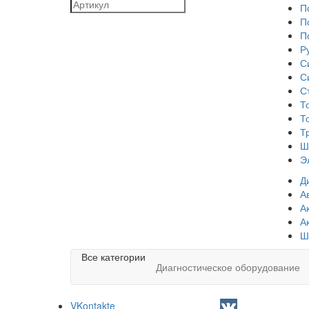
П
П
П
Р
С
С
С
Т
Т
Т
Ш
Э
Д
А
А
А
Ш
Все категории
Диагностическое оборудование
VKontakte