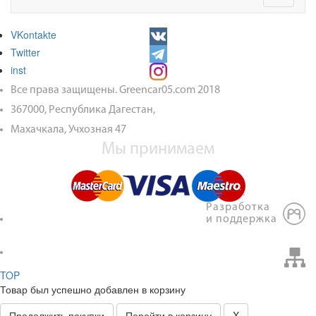
navigati
VKontakte
Twitter
inst
Все права защищены. Greencar05.com 2018
367000, Республика Дагестан,
Махачкала, Учхозная 47
Мы принимаем
Разработка
и поддержка
TOP
Товар был успешно добавлен в корзину
Продолжить покупки
Перейти в корзину
X