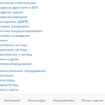
топление и вентиляция
одвеска двигателя и КПП
одвеска задняя
одвеска передняя
асходомер (ДМРВ)
улевое управление
истема кондиционирования
истема охлаждения
текло
опливная система
ормозная система
рансмиссия и привод
ины и диски
лектрооборудование
иагностическое оборудование
втохимия
ксессуары
ккумуляторы
ины и диски
Автохимия
Аксессуары
Аккумуляторы
Шины и диски