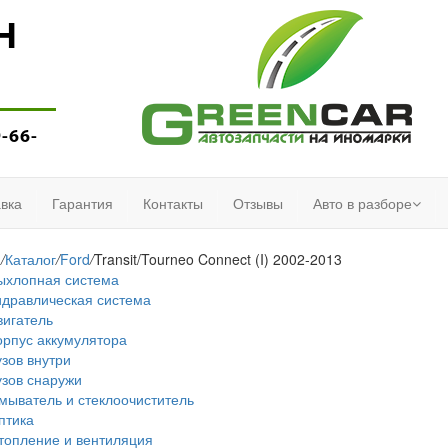
Н
9-66-
вка
Гарантия
Контакты
Отзывы
Авто в разборе
я
/
Каталог
/
Ford
/
Transit/Tourneo Connect (I) 2002-2013
ыхлопная система
идравлическая система
вигатель
орпус аккумулятора
узов внутри
узов снаружи
мыватель и стеклоочиститель
птика
топление и вентиляция