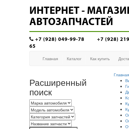
ИНТЕРНЕТ - МАГАЗИ
АВТОЗАПЧАСТЕЙ
+7 (928) 049-99-78
+7 (928) 21
65
Главная
Каталог
Как купить
Доста
Главна
Расширенный
В
Г
поиск
Д
К
К
К
О
О
О