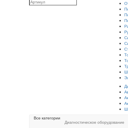
О
П
П
П
Р
Р
С
С
С
Т
Т
Т
Ш
Э
Д
А
А
А
Ш
Все категории
Диагностическое оборудование