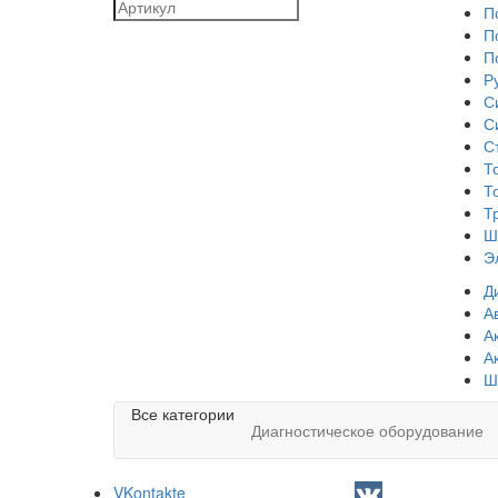
П
П
П
Р
С
С
С
Т
Т
Т
Ш
Э
Д
А
А
А
Ш
Все категории
Диагностическое оборудование
VKontakte