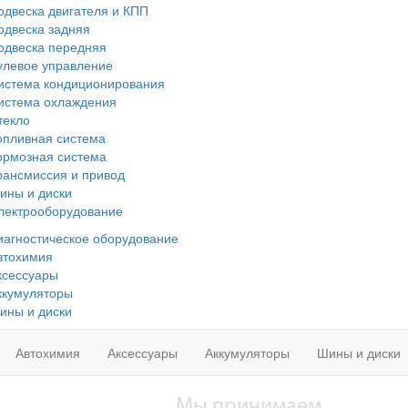
одвеска двигателя и КПП
одвеска задняя
одвеска передняя
улевое управление
истема кондиционирования
истема охлаждения
текло
опливная система
ормозная система
рансмиссия и привод
ины и диски
лектрооборудование
иагностическое оборудование
втохимия
ксессуары
ккумуляторы
ины и диски
Автохимия
Аксессуары
Аккумуляторы
Шины и диски
Мы принимаем