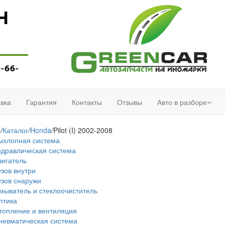
Н
9-66-
вка
Гарантия
Контакты
Отзывы
Авто в разборе
я
/
Каталог
/
Honda
/
Pilot (I) 2002-2008
ыхлопная система
идравлическая система
вигатель
узов внутри
узов снаружи
мыватель и стеклоочиститель
птика
топление и вентиляция
невматическая система