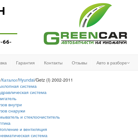
Н
9-66-
вка
Гарантия
Контакты
Отзывы
Авто в разборе
я
/
Каталог
/
Hyundai
/
Getz (I) 2002-2011
ыхлопная система
идравлическая система
вигатель
узов внутри
узов снаружи
мыватель и стеклоочиститель
птика
топление и вентиляция
невматическая система