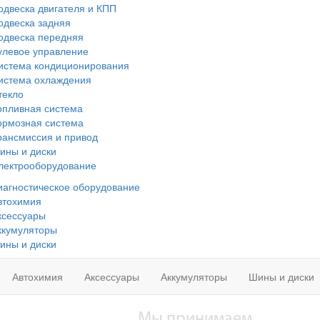
одвеска двигателя и КПП
одвеска задняя
одвеска передняя
улевое управление
истема кондиционирования
истема охлаждения
текло
опливная система
ормозная система
рансмиссия и привод
ины и диски
лектрооборудование
иагностическое оборудование
втохимия
ксессуары
ккумуляторы
ины и диски
Автохимия
Аксессуары
Аккумуляторы
Шины и диски
Мы принимаем