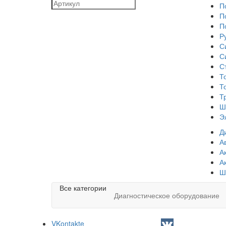
П
П
П
Р
С
С
С
Т
Т
Т
Ш
Э
Д
А
А
А
Ш
Все категории
Диагностическое оборудование
VKontakte