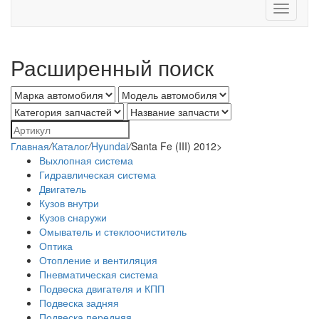
Toggle
navigati
Расширенный поиск
Главная
/
Каталог
/
Hyundai
/
Santa Fe (III) 2012>
Выхлопная система
Гидравлическая система
Двигатель
Кузов внутри
Кузов снаружи
Омыватель и стеклоочиститель
Оптика
Отопление и вентиляция
Пневматическая система
Подвеска двигателя и КПП
Подвеска задняя
Подвеска передняя