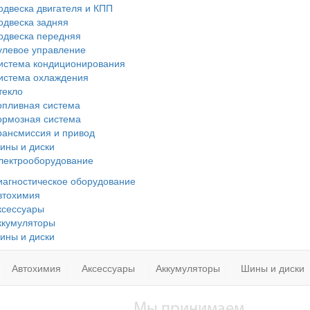
одвеска двигателя и КПП
одвеска задняя
одвеска передняя
улевое управление
истема кондиционирования
истема охлаждения
текло
опливная система
ормозная система
рансмиссия и привод
ины и диски
лектрооборудование
иагностическое оборудование
втохимия
ксессуары
ккумуляторы
ины и диски
Автохимия
Аксессуары
Аккумуляторы
Шины и диски
Мы принимаем