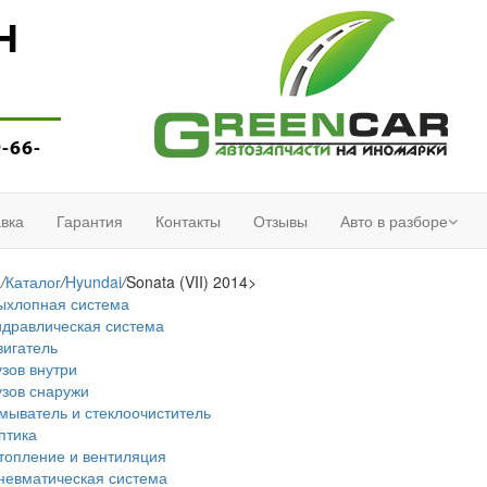
Н
9-66-
вка
Гарантия
Контакты
Отзывы
Авто в разборе
я
/
Каталог
/
Hyundai
/
Sonata (VII) 2014>
ыхлопная система
идравлическая система
вигатель
узов внутри
узов снаружи
мыватель и стеклоочиститель
птика
топление и вентиляция
невматическая система