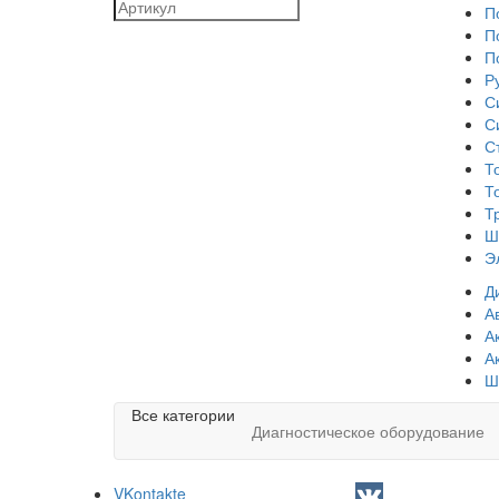
П
П
П
Р
С
С
С
Т
Т
Т
Ш
Э
Д
А
А
А
Ш
Все категории
Диагностическое оборудование
VKontakte