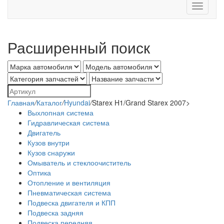
Toggle
navigati
Расширенный поиск
Главная
/
Каталог
/
Hyundai
/
Starex H1/Grand Starex 2007>
Выхлопная система
Гидравлическая система
Двигатель
Кузов внутри
Кузов снаружи
Омыватель и стеклоочиститель
Оптика
Отопление и вентиляция
Пневматическая система
Подвеска двигателя и КПП
Подвеска задняя
Подвеска передняя