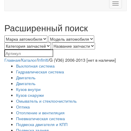
Toggle
navigati
Расширенный поиск
Главная
/
Каталог
/
Infiniti
/
G (V36) 2006-2013 [нет в наличии]
Выхлопная система
Гидравлическая система
Двигатель
Двигатель
Кузов внутри
Кузов снаружи
Омыватель и стеклоочиститель
Оптика
Отопление и вентиляция
Пневматическая система
Подвеска двигателя и КПП
Подвеска задняя