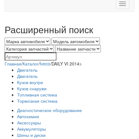
Toggle
navigati
Расширенный поиск
Главная
/
Каталог
/
Iveco
/
DAILY VI 2014>
Двигатель
Двигатель
Кузов внутри
Кузов снаружи
Топливная система
Тормозная система
Диагностическое оборудование
Автохимия
Аксессуары
Аккумуляторы
Шины и диски