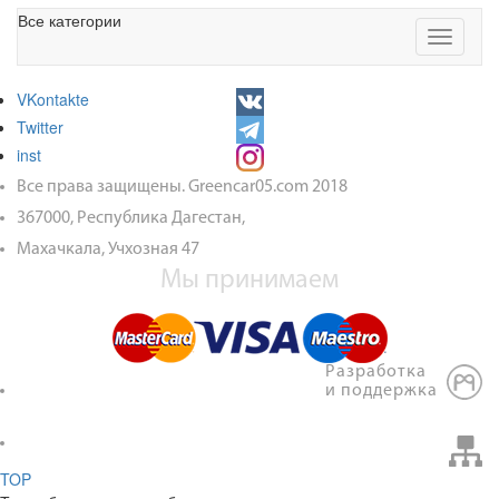
Все категории
Toggle
navigati
VKontakte
Twitter
inst
Все права защищены. Greencar05.com 2018
367000, Республика Дагестан,
Махачкала, Учхозная 47
Мы принимаем
Разработка
и поддержка
TOP