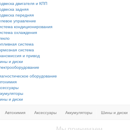
одвеска двигателя и КПП
одвеска задняя
одвеска передняя
улевое управление
истема кондиционирования
истема охлаждения
текло
опливная система
ормозная система
рансмиссия и привод
ины и диски
лектрооборудование
иагностическое оборудование
втохимия
ксессуары
ккумуляторы
ины и диски
Автохимия
Аксессуары
Аккумуляторы
Шины и диски
Мы принимаем