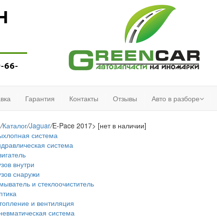
Н
9-66-
вка
Гарантия
Контакты
Отзывы
Авто в разборе
я
/
Каталог
/
Jaguar
/
E-Pace 2017> [нет в наличии]
ыхлопная система
идравлическая система
вигатель
узов внутри
узов снаружи
мыватель и стеклоочиститель
птика
топление и вентиляция
невматическая система