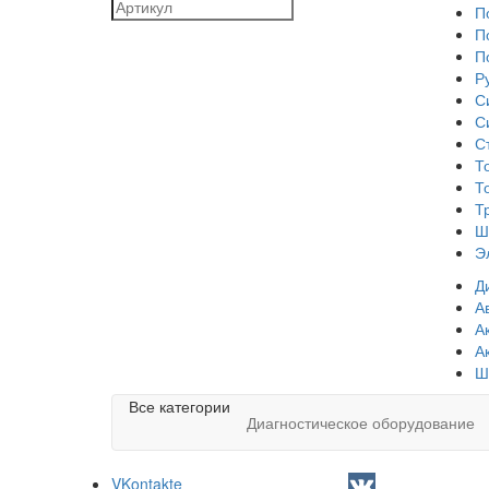
П
П
П
Р
С
С
С
Т
Т
Т
Ш
Э
Д
А
А
А
Ш
Все категории
Диагностическое оборудование
VKontakte