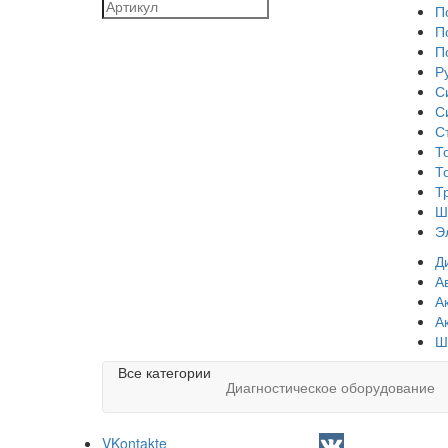
П
П
П
Р
С
С
С
Т
Т
Т
Ш
Э
Д
А
А
А
Ш
Все категории
Диагностическое оборудование
VKontakte