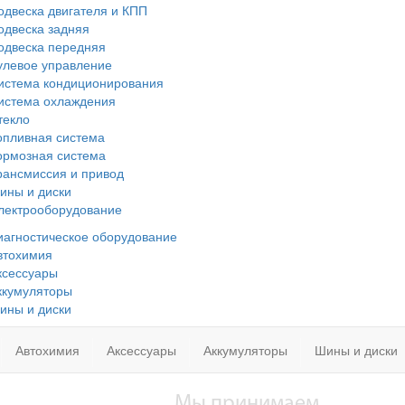
одвеска двигателя и КПП
одвеска задняя
одвеска передняя
улевое управление
истема кондиционирования
истема охлаждения
текло
опливная система
ормозная система
рансмиссия и привод
ины и диски
лектрооборудование
иагностическое оборудование
втохимия
ксессуары
ккумуляторы
ины и диски
Автохимия
Аксессуары
Аккумуляторы
Шины и диски
Мы принимаем