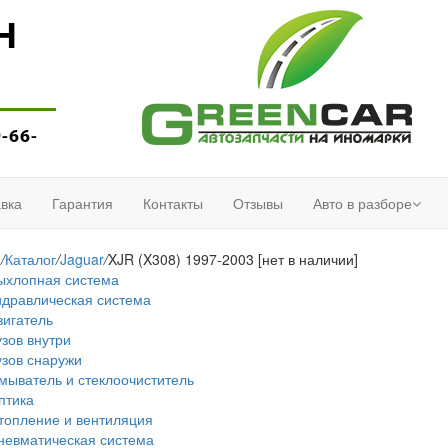
Н
9-66-
вка
Гарантия
Контакты
Отзывы
Авто в разборе
я
/
Каталог
/
Jaguar
/
XJR (X308) 1997-2003 [нет в наличии]
ыхлопная система
идравлическая система
вигатель
узов внутри
узов снаружи
мыватель и стеклоочиститель
птика
топление и вентиляция
невматическая система