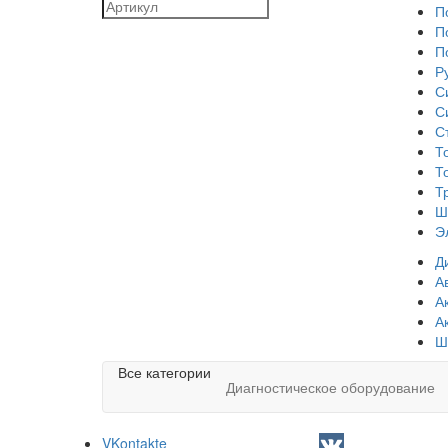
П
П
П
Р
С
С
С
Т
Т
Т
Ш
Э
Д
А
А
А
Ш
Все категории
Диагностическое оборудование
VKontakte