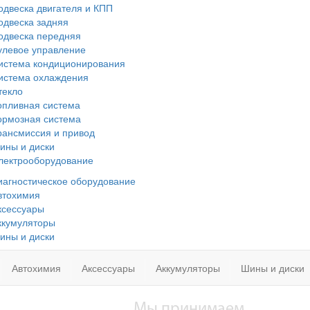
одвеска двигателя и КПП
одвеска задняя
одвеска передняя
улевое управление
истема кондиционирования
истема охлаждения
текло
опливная система
ормозная система
рансмиссия и привод
ины и диски
лектрооборудование
иагностическое оборудование
втохимия
ксессуары
ккумуляторы
ины и диски
Автохимия
Аксессуары
Аккумуляторы
Шины и диски
Мы принимаем