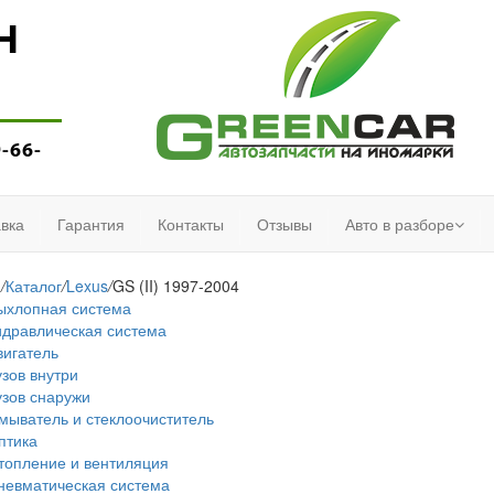
Н
9-66-
вка
Гарантия
Контакты
Отзывы
Авто в разборе
я
/
Каталог
/
Lexus
/
GS (II) 1997-2004
ыхлопная система
идравлическая система
вигатель
узов внутри
узов снаружи
мыватель и стеклоочиститель
птика
топление и вентиляция
невматическая система