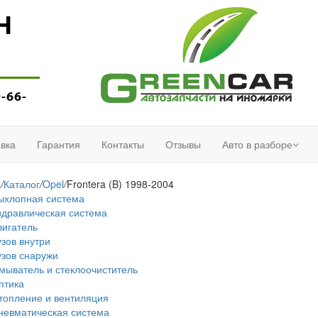
Н
9-66-
вка
Гарантия
Контакты
Отзывы
Авто в разборе
я
/
Каталог
/
Opel
/
Frontera (B) 1998-2004
ыхлопная система
идравлическая система
вигатель
узов внутри
узов снаружи
мыватель и стеклоочиститель
птика
топление и вентиляция
невматическая система