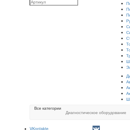
П
П
П
Р
С
С
С
Т
Т
Т
Ш
Э
Д
А
А
А
Ш
Все категории
Диагностическое оборудование
VKontakte