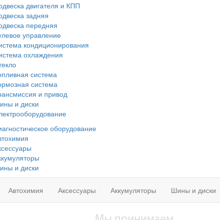
одвеска двигателя и КПП
одвеска задняя
одвеска передняя
улевое управление
истема кондиционирования
истема охлаждения
текло
опливная система
ормозная система
рансмиссия и привод
ины и диски
лектрооборудование
иагностическое оборудование
втохимия
ксессуары
ккумуляторы
ины и диски
Автохимия
Аксессуары
Аккумуляторы
Шины и диски
Мы принимаем