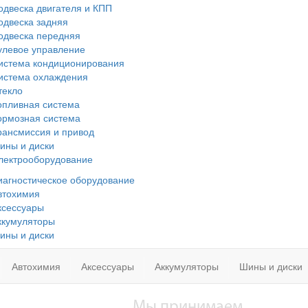
одвеска двигателя и КПП
одвеска задняя
одвеска передняя
улевое управление
истема кондиционирования
истема охлаждения
текло
опливная система
ормозная система
рансмиссия и привод
ины и диски
лектрооборудование
иагностическое оборудование
втохимия
ксессуары
ккумуляторы
ины и диски
Автохимия
Аксессуары
Аккумуляторы
Шины и диски
Мы принимаем