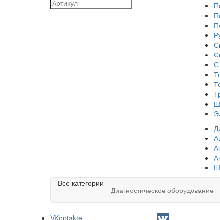
П
П
П
Р
С
С
С
Т
Т
Т
Ш
Э
Д
А
А
А
Ш
Все категории
Диагностическое оборудование
VKontakte