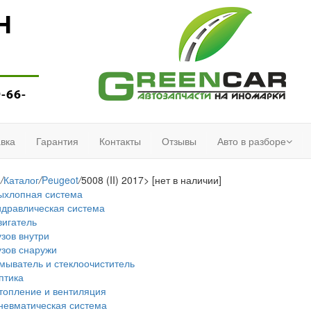
Н
9-66-
вка
Гарантия
Контакты
Отзывы
Авто в разборе
я
/
Каталог
/
Peugeot
/
5008 (II) 2017> [нет в наличии]
ыхлопная система
идравлическая система
вигатель
узов внутри
узов снаружи
мыватель и стеклоочиститель
птика
топление и вентиляция
невматическая система