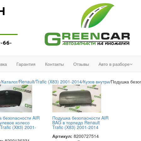
Н
9-66-
вка
Гарантия
Контакты
Отзывы
Авто в разборе
я
/
Каталог
/
Renault
/
Trafic (X83) 2001-2014
/
Кузов внутри
/
Подушка безо
 безопасности AIR
Подушка безопасности AIR
улевое колесо
BAG в торпедо Renault
Trafic (X83) 2001-
Trafic (X83) 2001-2014
Артикул:
8200727514
л:
8200136331,