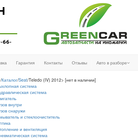
Н
9-66-
вка
Гарантия
Контакты
Отзывы
Авто в разборе
я
/
Каталог
/
Seat
/
Teledo (IV) 2012> [нет в наличии]
ыхлопная система
идравлическая система
вигатель
узов внутри
узов снаружи
мыватель и стеклоочиститель
птика
топление и вентиляция
невматическая система