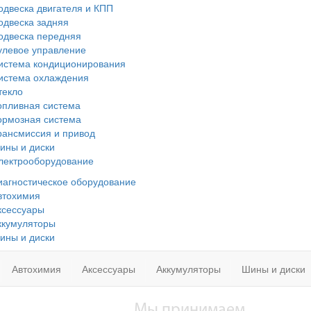
одвеска двигателя и КПП
одвеска задняя
одвеска передняя
улевое управление
истема кондиционирования
истема охлаждения
текло
опливная система
ормозная система
рансмиссия и привод
ины и диски
лектрооборудование
иагностическое оборудование
втохимия
ксессуары
ккумуляторы
ины и диски
Автохимия
Аксессуары
Аккумуляторы
Шины и диски
Мы принимаем