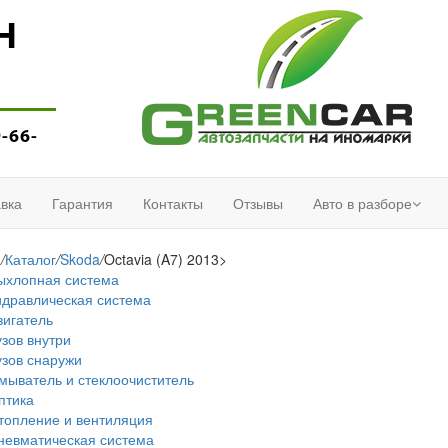
Н
9-66-
вка
Гарантия
Контакты
Отзывы
Авто в разборе
я
/
Каталог
/
Skoda
/
Octavia (A7) 2013>
ыхлопная система
идравлическая система
вигатель
узов внутри
узов снаружи
мыватель и стеклоочиститель
птика
топление и вентиляция
невматическая система