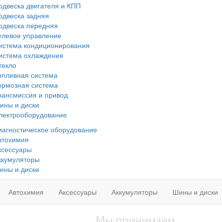
одвеска двигателя и КПП
одвеска задняя
одвеска передняя
улевое управление
истема кондиционирования
истема охлаждения
текло
опливная система
ормозная система
рансмиссия и привод
ины и диски
лектрооборудование
иагностическое оборудование
втохимия
ксессуары
ккумуляторы
ины и диски
Автохимия
Аксессуары
Аккумуляторы
Шины и диски
Мы принимаем