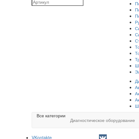
П
П
П
Р
С
С
С
Т
Т
Т
Ш
Э
Д
А
А
А
Ш
Все категории
Диагностическое оборудование
VKontakte