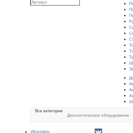
П
П
П
Р
С
С
С
Т
Т
Т
Ш
Э
Д
А
А
А
Ш
Все категории
Диагностическое оборудование
VKontakte