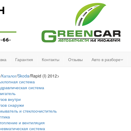
Н
9-66-
вка
Гарантия
Контакты
Отзывы
Авто в разборе
я
/
Каталог
/
Skoda
/
Rapid (I) 2012>
ыхлопная система
идравлическая система
вигатель
узов внутри
узов снаружи
мыватель и стеклоочиститель
птика
топление и вентиляция
невматическая система