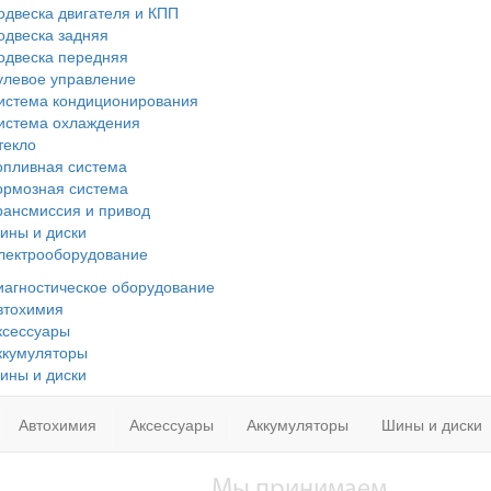
одвеска двигателя и КПП
одвеска задняя
одвеска передняя
улевое управление
истема кондиционирования
истема охлаждения
текло
опливная система
ормозная система
рансмиссия и привод
ины и диски
лектрооборудование
иагностическое оборудование
втохимия
ксессуары
ккумуляторы
ины и диски
Автохимия
Аксессуары
Аккумуляторы
Шины и диски
Мы принимаем