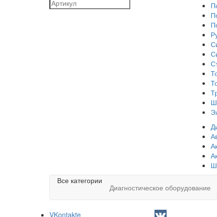
П
П
П
Р
С
С
С
Т
Т
Т
Ш
Э
Д
А
А
А
Ш
Все категории
Диагностическое оборудование
VKontakte