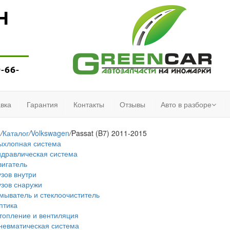
Н
9-66-
вка
Гарантия
Контакты
Отзывы
Авто в разборе
я
/
Каталог
/
Volkswagen
/
Passat (B7) 2011-2015
ыхлопная система
идравлическая система
вигатель
узов внутри
узов снаружи
мыватель и стеклоочиститель
птика
топление и вентиляция
невматическая система