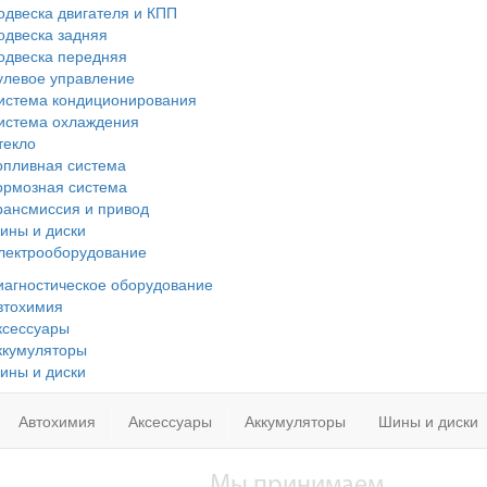
одвеска двигателя и КПП
одвеска задняя
одвеска передняя
улевое управление
истема кондиционирования
истема охлаждения
текло
опливная система
ормозная система
рансмиссия и привод
ины и диски
лектрооборудование
иагностическое оборудование
втохимия
ксессуары
ккумуляторы
ины и диски
Автохимия
Аксессуары
Аккумуляторы
Шины и диски
Мы принимаем