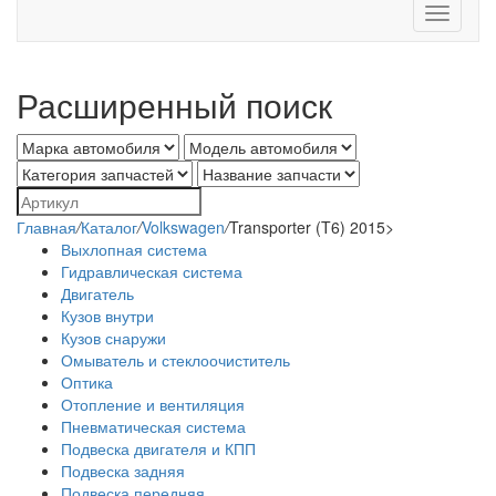
Toggle
navigati
Расширенный поиск
Главная
/
Каталог
/
Volkswagen
/
Transporter (T6) 2015>
Выхлопная система
Гидравлическая система
Двигатель
Кузов внутри
Кузов снаружи
Омыватель и стеклоочиститель
Оптика
Отопление и вентиляция
Пневматическая система
Подвеска двигателя и КПП
Подвеска задняя
Подвеска передняя