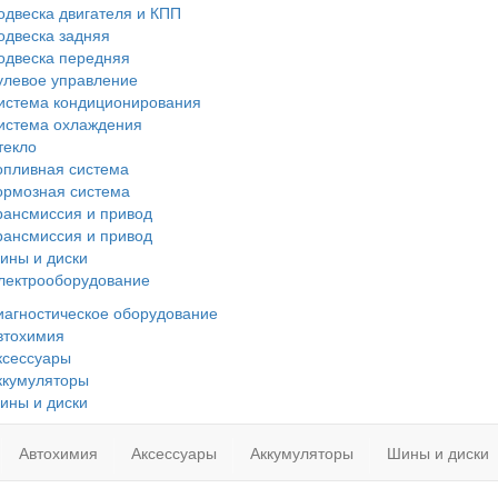
одвеска двигателя и КПП
одвеска задняя
одвеска передняя
улевое управление
истема кондиционирования
истема охлаждения
текло
опливная система
ормозная система
рансмиссия и привод
рансмиссия и привод
ины и диски
лектрооборудование
иагностическое оборудование
втохимия
ксессуары
ккумуляторы
ины и диски
Автохимия
Аксессуары
Аккумуляторы
Шины и диски