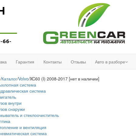
Н
9-66-
вка
Гарантия
Контакты
Отзывы
Авто в разборе
я
/
Каталог
/
Volvo
/
XC60 (I) 2008-2017 [нет в наличии]
ыхлопная система
идравлическая система
вигатель
узов внутри
узов снаружи
мыватель и стеклоочиститель
птика
топление и вентиляция
невматическая система