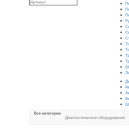
П
П
П
Р
С
С
С
Т
Т
Т
Т
Ш
Э
Д
А
А
А
Ш
Все категории
Диагностическое оборудование